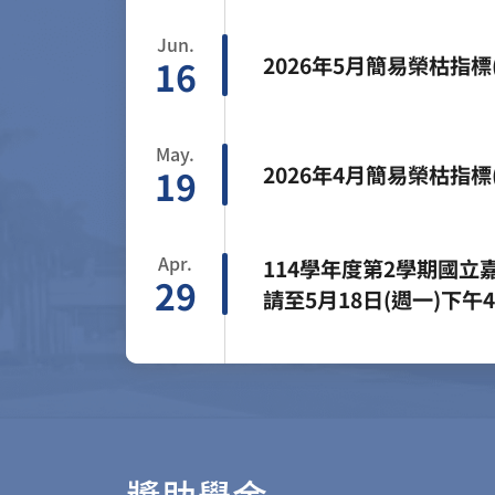
Jun.
2026年5月簡易榮枯指標(
16
May.
2026年4月簡易榮枯指標(
19
Apr.
114學年度第2學期國
29
請至5月18日(週一)下
請表一併繳交。
獎助學金