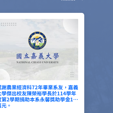
感謝農業經濟科五專部74年畢業系友
黃美幸學姐於114學年度第2學期捐
助應用經濟學系獎助金3萬元。