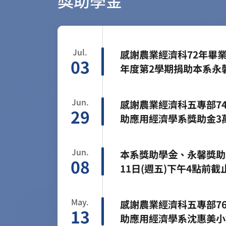
Jul.
感謝農業經濟科72年畢
03
年度第2學期捐助本系永
Jun.
感謝農業經濟科五專部7
29
助應用經濟學系獎助金3
Jun.
本系獎助學金、永馨獎助
08
11日(週五)下午4點
學金僅能擇一領取，獲獎同
發，無故不到者，撤銷其
May.
感謝農業經濟科五專部7
13
助應用經濟學系沈惠美小