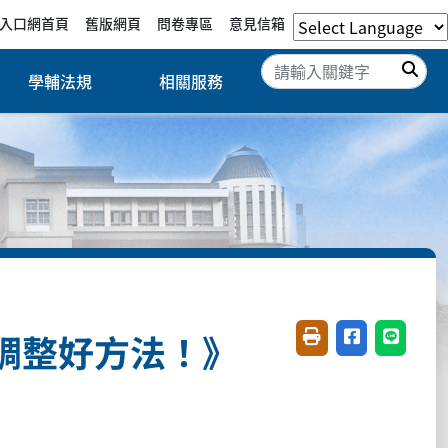
入口網首頁
舊版網頁
問卷專區
意見信箱
搜
學輔法規
相關服務
我調整好方法！》
友善列印(開新視窗)
分享至臉書(開
分享至 L