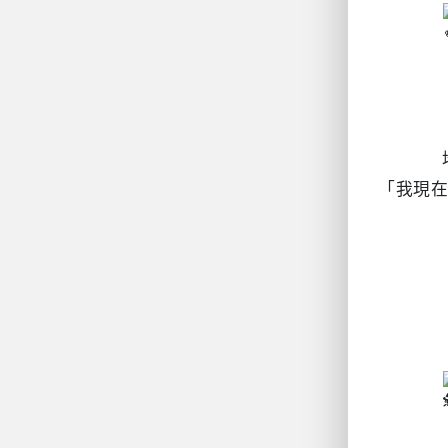
		培養觀察自己情緒的能力。當你感受到情緒起伏時，試著停下來，關注自己的情緒和身體感受。問問自己：
「我現在