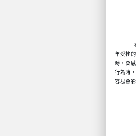
		在親密關係中，當我們對某些情境產生強烈反應時，通常背後潛藏著觸動情緒的按鈕，這些按鈕源自於我們早
年受挫
時，會
行為時
容易會影