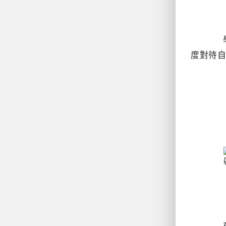
		學會接納和容忍自己的情緒，不要試圖壓抑或避免它們。接受情緒是正常的一部分，並努力以寬容和慈悲的態
度對待自
		在溝通之前，嘗試花些時間自我反省，評估自己的情緒狀態。如果你感到憤怒、焦慮或壓力，先停下來，冷靜