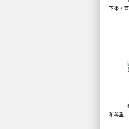
下來，直
		在關係中了解對方的性格並加強彼此之間的連結。重要的是，能誠摯地表達自己的感受，並在交流中保持開放
和尊重。