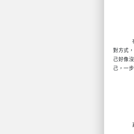
		在嘗試的過程中可能會引起一些不太舒適的感覺，但這些感受是正常的。這可能是因為我們採用了不習慣的應
對方式
己好像
己，一步
		嘉義大學學輔中心聯絡資訊 :
