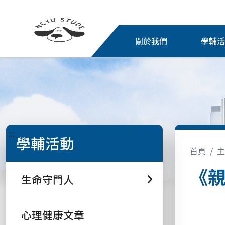
關於我們
學輔
:::
學輔活動
首頁
主
《親
生命守門人
心理健康文章