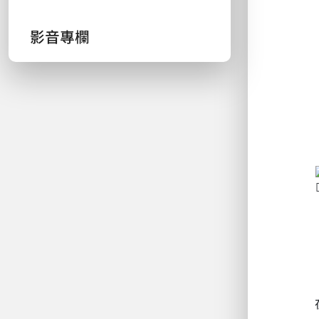
影音專欄
		在親密關係中，你是否曾試過伴侶不在身邊就情緒低落？或者在生氣的時候伴侶沒有哄你就很不爽？一旦向伴