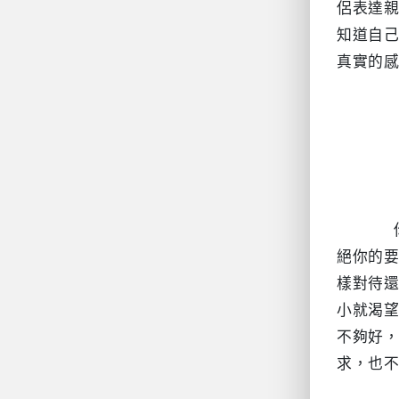
侶表達
知道自
真實的感
絕你的
樣對待
小就渴
不夠好
求，也不