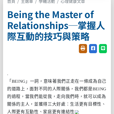
首頁
主選單
學輔活動
心理健康文章
Being the Master of
Relationships─掌握人
際互動的技巧與策略
友善列印(開新視窗
分享至臉書(
分享至
.
「BEING」一詞，意味著我們正走在一條成為自己
的道路上，面對不同的人際關係，我們都是BEING
的過程，當我們能從我，走向我們時，就可以成為
關係的主人，並獲得三大好處：生活更有目標性、
人際更有互動性、家庭更有連結性