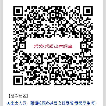
【蘭潭校區】
★出席人員︰蘭潭校區各系畢業班受獎/受證學生(所