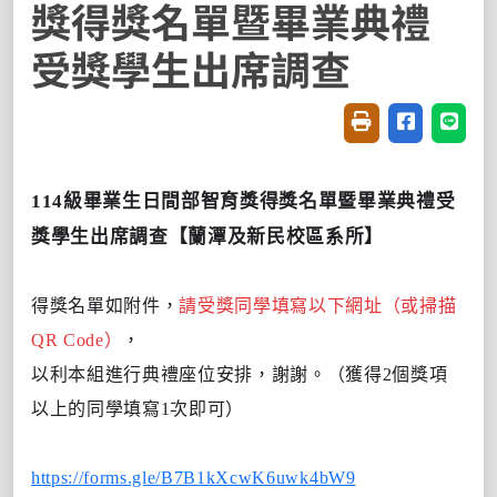
獎得獎名單暨畢業典禮
受獎學生出席調查
友善列印(開新視窗
分享至臉書(
分享至
114級畢業生日間部智育獎得獎名單暨畢業典禮受
獎學生出席調查【
蘭潭及新民校區系所】
得獎名單如附件，
請受獎同學填寫以下網址（或掃描
QR Code）
，
以利本組進行典禮座位安排，謝謝。
（
獲得2個獎項
以上的同學填寫1次即可
）
https://forms.gle/B7B1kXcwK6uwk4bW9