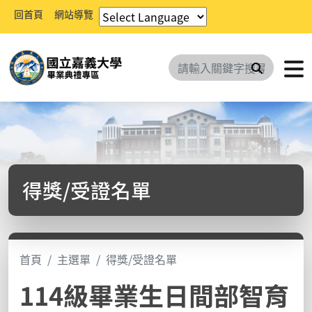
回首頁
網站導覽
搜尋
得獎/受證名單
首頁
主選單
得獎/受證名單
114級畢業生日間部智育