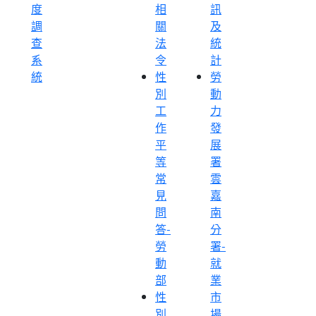
度
相
訊
調
關
及
查
法
統
系
令
計
統
性
勞
別
動
工
力
作
發
平
展
等
署
常
雲
見
嘉
問
南
答-
分
勞
署-
動
就
部
業
性
市
別
場