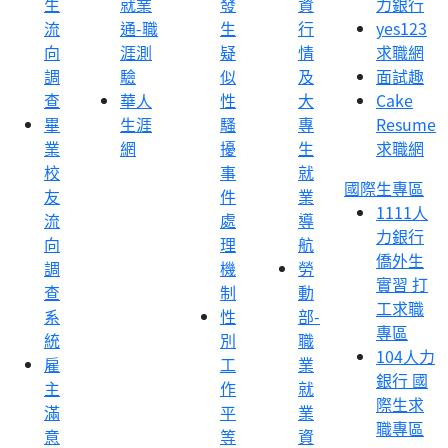
生
就業
發
資
力銀行
流
通-職
生
行
yes123
向
涯測
疑
情
求職網
調
驗
似
及
面試趣
查
華人
性
大
Cake
畢
生涯
騷
專
Resume
業
網
擾
生
求職網
校
事
就
國際生專區
友
件
業
1111人
流
處
導
力銀行
向
理
航
僑外生
調
機
勞
實習 打
查
制
動
工求職
系
性
部-
專區
統
別
職
104人力
雇
工
業
銀行 國
主
作
就
際生求
滿
平
業
職專區
意
等
資