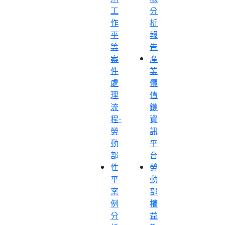
工
分
作
析
平
報
等
告
案
產
件
業
處
價
理
值
流
鏈
程-
資
勞
訊
動
平
部
台
性
勞
平
動
案
部
例
權
分
益