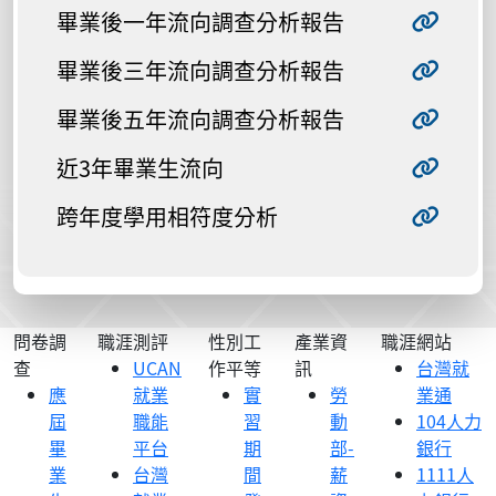
畢業後一年流向調查分析報告
畢業後三年流向調查分析報告
畢業後五年流向調查分析報告
近3年畢業生流向
跨年度學用相符度分析
問卷調
職涯測評
性別工
產業資
職涯網站
查
UCAN
作平等
訊
台灣就
應
就業
實
勞
業通
屆
職能
習
動
104人力
畢
平台
期
部-
銀行
業
台灣
間
薪
1111人