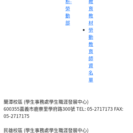
析-
教
勞
育
動
教
部
材
勞
動
教
育
師
資
名
單
蘭潭校區 (學生事務處學生職涯發展中心)
600355嘉義市鹿寮里學府路300號 TEL: 05-2717173 FAX:
05-2717175
民雄校區 (學生事務處學生職涯發展中心)