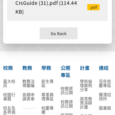
CrsGuide (31).pdf (114.44
.pdf
KB)
Go Back
校務
教務
學務
公開
計畫
連結
專區
嘉大校
教務法
新生專
學術倫
百年校
訊
規彙編
區
理案例
慶專區
財務資
分享
訊公開
校園行
各類申
畢業典
蘭潭招
事曆
請表單
禮專區
高等教
待所
校務資
育深耕
訊公開
計畫
校友及
校慶專
圖書館
各界捐
欄
所得稅