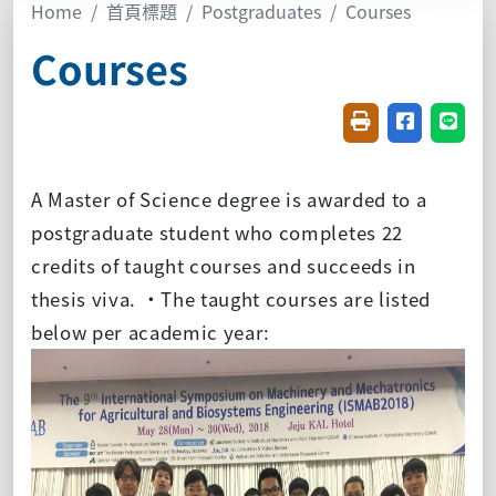
Home
首頁標題
Postgraduates
Courses
Courses
Friendly printin
Share on f
Share
A Master of Science degree is awarded to a
postgraduate student who completes 22
credits of taught courses and succeeds in
thesis viva. ‧The taught courses are listed
below per academic year: