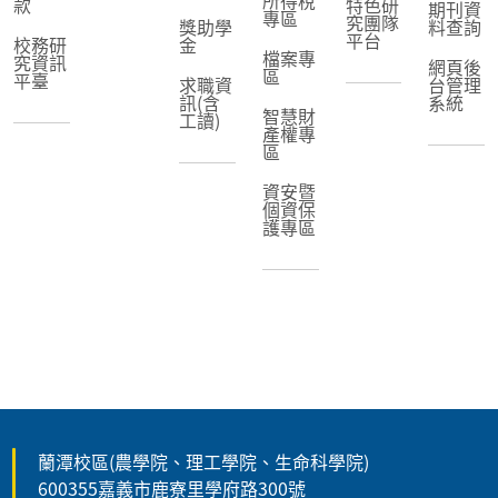
款
特色研
期刊資
專區
究團隊
獎助學
料查詢
平台
校務研
金
檔案專
究資訊
網頁後
區
平臺
求職資
台管理
訊(含
系統
智慧財
工讀)
產權專
區
資安暨
個資保
護專區
蘭潭校區(農學院、理工學院、生命科學院)
600355嘉義市鹿寮里學府路300號