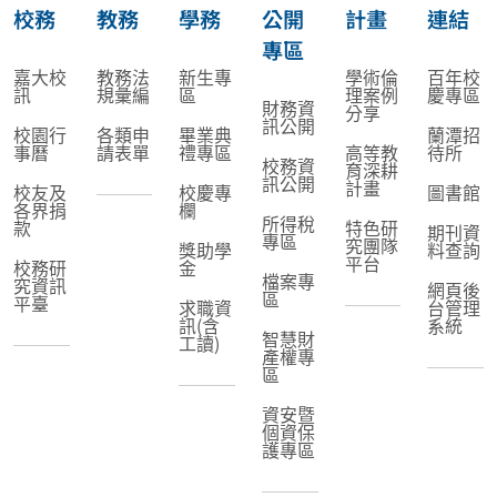
校務
教務
學務
公開
計畫
連結
專區
嘉大校
教務法
新生專
學術倫
百年校
訊
規彙編
區
理案例
慶專區
財務資
分享
訊公開
校園行
各類申
畢業典
蘭潭招
事曆
請表單
禮專區
高等教
待所
校務資
育深耕
訊公開
計畫
校友及
校慶專
圖書館
各界捐
欄
所得稅
款
特色研
期刊資
專區
究團隊
獎助學
料查詢
平台
校務研
金
檔案專
究資訊
網頁後
區
平臺
求職資
台管理
訊(含
系統
智慧財
工讀)
產權專
區
資安暨
個資保
護專區