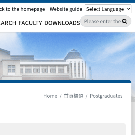
ck to the homepage
Website guide
Sea
EARCH
FACULTY
DOWNLOADS
Home
首頁標題
Postgraduates