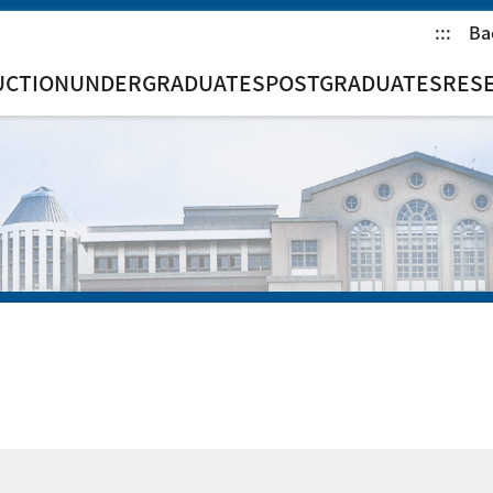
:::
Ba
UCTION
UNDERGRADUATES
POSTGRADUATES
RES