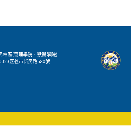
民校區(管理學院、獸醫學院)
00023嘉義市新民路580號