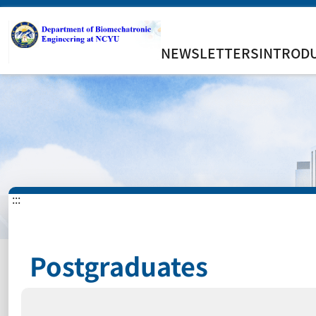
NEWSLETTERS
INTROD
:::
Postgraduates