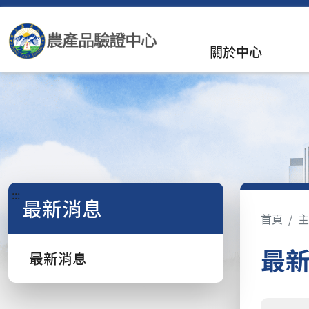
關於中心
:::
最新消息
首頁
主
最
最新消息