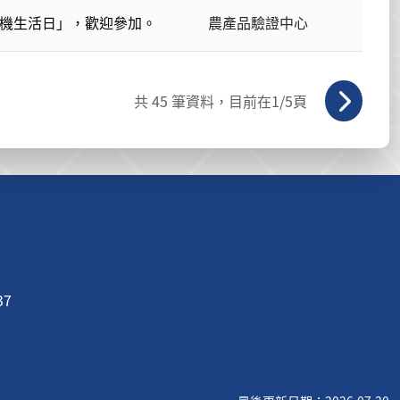
有機生活日」，歡迎參加。
農產品驗證中心
共
45
筆資料，目前在
1
/5頁
37