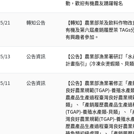
動，歡迎有機農友踴躍報名
05/21
轉知公告
【轉知】農業部茶及飲料作物改良
有機及第六屆產銷履歷茶 TAG
有興趣者參加。
05/13
公告資訊
【公告】農業部漁業署研訂「水
計畫指引」(冷凍汆燙蝦類、貝類
05/11
公告資訊
【公告】農業部漁業署修正「產
良好農業規範(TGAP)-養殖水
農產品生產過程臺灣良好農業規範(
類」、「產銷履歷農產品生產過
(TGAP)-養殖水產類-貝類」
灣良好農業規範(TGAP)-養殖水
歷農產品生產過程臺灣良好農業規範
殖魚類初級處理」、「產銷履歷