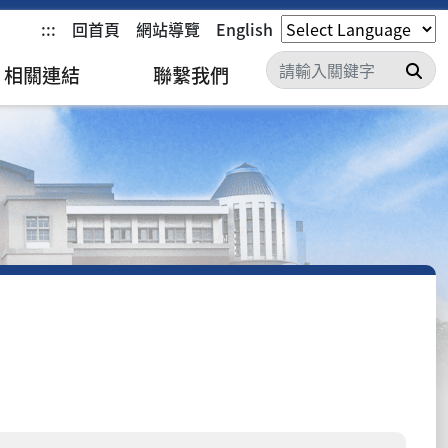
:::
回首頁
網站導覽
English
搜
相關連結
聯繫我們