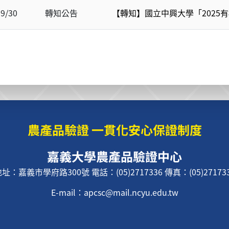
09/30
轉知公告
【轉知】國立中興大學「2025
國立嘉義大學
版權所有
Copyright © 2017 All Rights Reserved.
農產品驗證 一貫化安心保證制度
嘉義大學農產品
驗證中心
地址：嘉義市學府路
300
號
電話：
(05)2717336
傳真：
(05)27173
E-mail
：
apcsc@mail.ncyu.edu.
tw