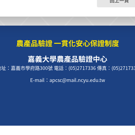
回上一頁
國立嘉義大學
版權所有
Copyright © 2017 All Rights Reserved.
農產品驗證 一貫化安心保證制度
嘉義大學農產品
驗證中心
地址：嘉義市學府路
300
號
電話：
(05)2717336
傳真：
(05)27173
E-mail
：
apcsc@mail.ncyu.edu.
tw