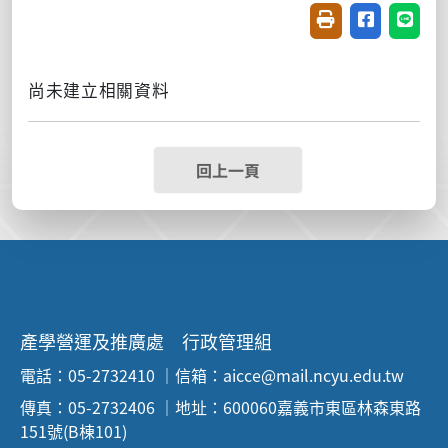
友善列印(開新視窗
分享至臉書(
分享至
尚未建立相關資料
回上一頁
產學營運及推廣處 行政管理組
電話：05-2732410 ｜信箱：aicce@mail.ncyu.edu.tw
傳真：05-2732406 ｜地址：600060嘉義市東區林森東路
151號(B棟101)