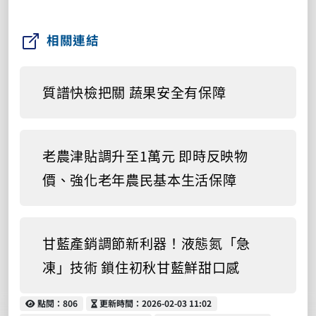
相關連結
質譜快檢把關 蔬果安全有保障
老農津貼調升至1萬元 即時反映物
價、強化老年農民基本生活保障
甘藍產銷調節新利器！液態氮「急
凍」技術 鎖住初秋甘藍鮮甜口感
點閱
更新時間
點閱：806
更新時間：2026-02-03 11:02