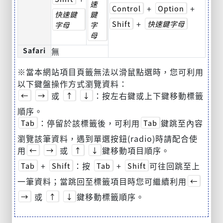
速
+
+
Control
Option
快速鍵
鍵
+
Shift
快速鍵字母
字母
字
母
Safari
無
※當本網站項目頁籤無法以滑鼠點選時，您可利用
以下鍵盤操作方式瀏覽資料：
或
：按左右鍵或上下鍵移動標籤
←
→
↑
↓
順序。
：停留於該標籤後，可利用
鍵跳至內容
Tab
Tab
瀏覽該筆資料，遇到單選按鈕(radio)時請配合使
用
或
鍵移動項目順序。
←
→
↑
↓
+
：按
+
可往回跳至上
Tab
Shift
Tab
Shift
一筆資料；當跳回至標籤項目時您可繼續利用
←
或
鍵移動標籤順序。
→
↑
↓