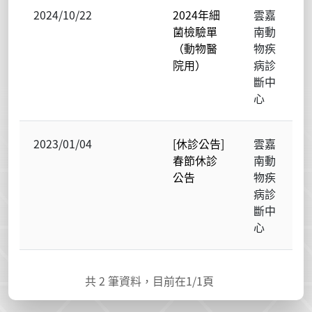
2024/10/22
2024年細
雲嘉
菌檢驗單
南動
（動物醫
物疾
院用）
病診
斷中
心
2023/01/04
[休診公告]
雲嘉
春節休診
南動
公告
物疾
病診
斷中
心
共
2
筆資料，目前在
1
/1頁