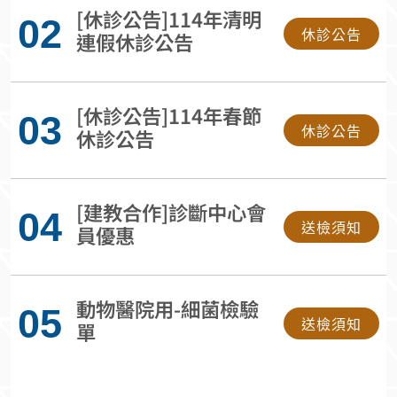
[休診公告]114年清明
年1月1日起實施，請各送檢
02
休診公告
者留意。
連假休診公告
[休診公告]114年春節
03
休診公告
休診公告
[建教合作]診斷中心會
04
送檢須知
員優惠
動物醫院用-細菌檢驗
05
送檢須知
單