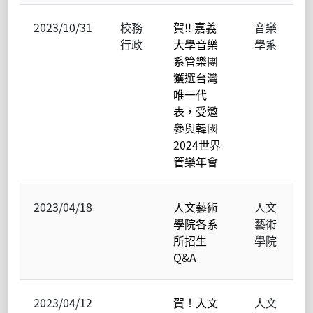
2023/10/31
校務
賀!! 嘉義
音樂
行政
大學音樂
學系
系管樂團
獲選台灣
唯一代
表，受邀
參與韓國
2024世界
管樂年會
2023/04/18
人文藝術
人文
學院各系
藝術
所招生
學院
Q&A
2023/04/12
賀！人文
人文