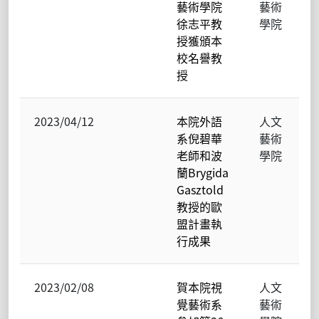
藝術學院
藝術
徐志平教
學院
授獲頒本
校名譽教
授
2023/04/12
本院外語
人文
系倪碧華
藝術
老師和波
學院
蘭Brygida
Gasztold
教授的歐
盟計畫執
行成果
2023/02/08
賀本院視
人文
覺藝術系
藝術