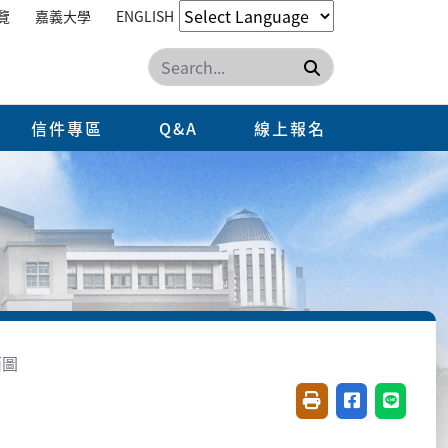
覽
嘉義大學
ENGLISH
搜尋
信件專區
Q&A
線上報名
面圖
友善列印(開新視窗)
分享至臉書(開
分享至 L