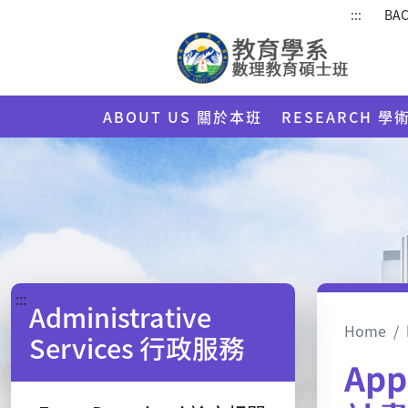
:::
BAC
ABOUT US 關於本班
RESEARCH 學
:::
Administrative
Home
Services 行政服務
App