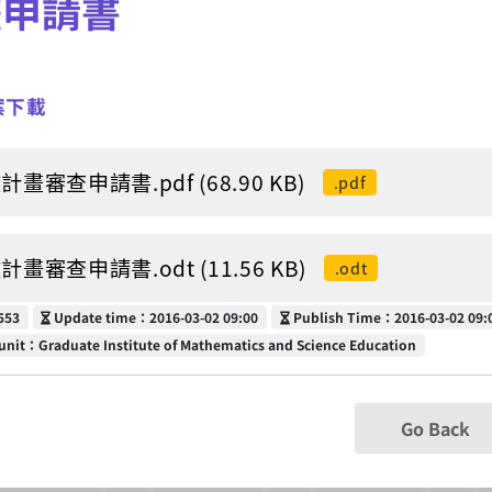
畫申請書
案下載
計畫審查申請書.pdf (68.90 KB)
.pdf
計畫審查申請書.odt (11.56 KB)
.odt
Update time
Publish Time
553
Update time：2016-03-02 09:00
Publish Time：2016-03-02 09:
unit
unit：Graduate Institute of Mathematics and Science Education
Go Back