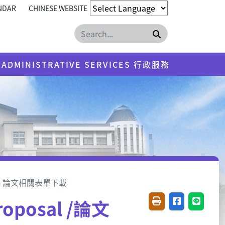
NDAR
CHINESE WEBSITE
Search
ADMINISTRATIVE SERVICES 行政服務
oad 論文相關表單下載
Proposal /論文
Friendly printing(
Share on fac
Share o