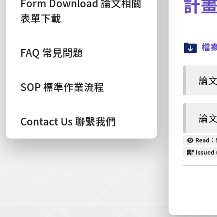
計
Form Download 論文相關
表單下載
檔
FAQ 常見問題
論文
SOP 標準作業流程
論文
Contact Us 聯繫我們
Read
Read：
Issued 
Issued 