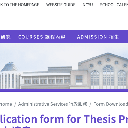
K TO THE HOMEPAGE
WEBSITE GUIDE
NCYU
SCHOOL CALE
術研究
COURSES 課程內容
ADMISSION 招生
home
Administrative Services 行政服務
Form Downl
lication form for Thesis 