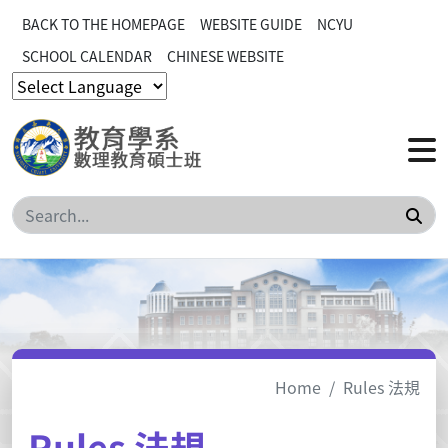
BACK TO THE HOMEPAGE
WEBSITE GUIDE
NCYU
SCHOOL CALENDAR
CHINESE WEBSITE
Sea
Home
Rules 法規
Rules 法規