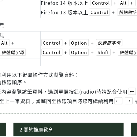
Firefox 14 版本以上
+
+
Control
Alt
Firefox 13 版本以上
+
Control
快速鍵字
無
無
+
+
+
Alt
Control
Option
快速鍵字母
+
+
+
快速鍵字母
Control
Option
Shift
快速鍵
可利用以下鍵盤操作方式瀏覽資料：
動標籤順序。
內容瀏覽該筆資料，遇到單選按鈕(radio)時請配合使用
←
至上一筆資料；當跳回至標籤項目時您可繼續利用
←
→
2 關於推廣教育