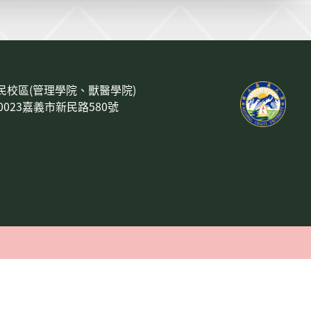
民校區(管理學院、獸醫學院)
00023嘉義市新民路580號