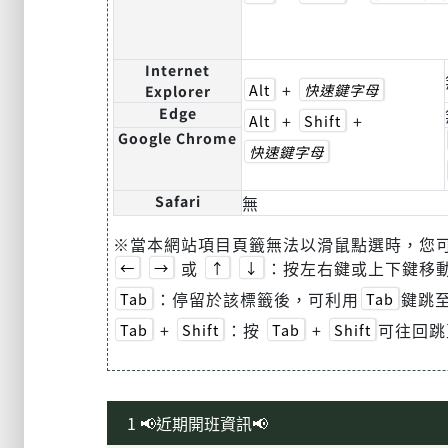
Internet
+
Alt
快速鍵字母
Explorer
Edge
+
+
Alt
Shift
Google Chrome
快速鍵字母
Safari
無
※當本網站項目頁籤無法以滑鼠點選時，您
或
：按左右鍵或上下鍵移
←
→
↑
↓
：停留於該標籤後，可利用
鍵跳至
Tab
Tab
+
：按
+
可往回跳
Tab
Shift
Tab
Shift
1 📢近期開班資訊📢