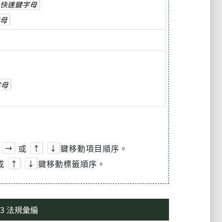
快速鍵字母
母
字母
或
鍵移動項目順序。
→
↑
↓
或
鍵移動標籤順序。
↑
↓
3 法規彙編