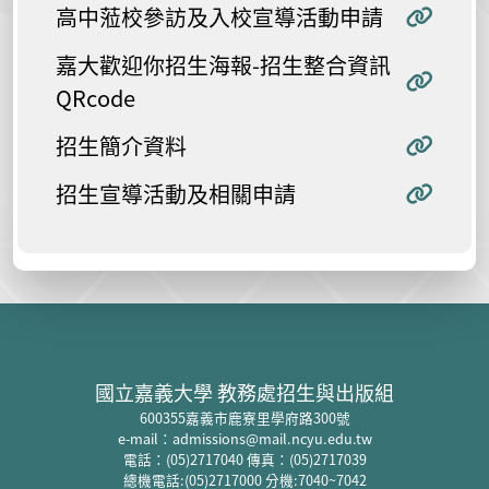
高中蒞校參訪及入校宣導活動申請
嘉大歡迎你招生海報-招生整合資訊
QRcode
招生簡介資料
招生宣導活動及相關申請
:::
國立嘉義大學 教務處招生與出版組
600355
嘉義市鹿寮里學府路
300
號
e-mail
：
admissions@mail.ncyu.edu.tw
電話：
(05)2717040
傳真：
(05)2717039
總機電話:
(05)2717000 分機:7040~7042