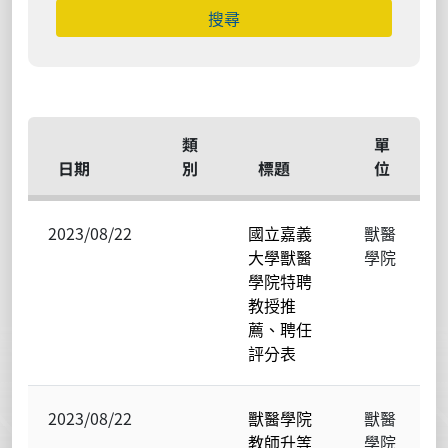
類
單
日期
別
標題
位
2023/08/22
國立嘉義
獸醫
大學獸醫
學院
學院特聘
教授推
薦、聘任
評分表
2023/08/22
獸醫學院
獸醫
教師升等
學院