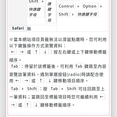
+
Shift
速
+
+
Control
Option
快速鍵
鍵
+
Shift
快速鍵字母
字母
字
母
Safari
無
※當本網站項目頁籤無法以滑鼠點選時，您可利用
以下鍵盤操作方式瀏覽資料：
或
：按左右鍵或上下鍵移動標籤
←
→
↑
↓
順序。
：停留於該標籤後，可利用
鍵跳至內容
Tab
Tab
瀏覽該筆資料，遇到單選按鈕(radio)時請配合使
用
或
鍵移動項目順序。
←
→
↑
↓
+
：按
+
可往回跳至上
Tab
Shift
Tab
Shift
一筆資料；當跳回至標籤項目時您可繼續利用
←
或
鍵移動標籤順序。
→
↑
↓