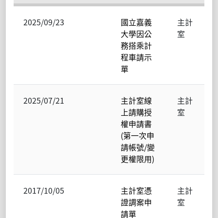
2025/09/23
國立嘉義
主計
大學因公
室
務搭乘計
程車請示
單
2025/07/21
主計室線
主計
上請購授
室
權申請書
(第一次申
請帳號/變
更權限用)
2017/10/05
主計室憑
主計
證調案申
室
請單