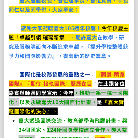
嘉大歷屆校長、各位理事長、各位貴賓、師長
同仁以及同學們，大家早安：
感謝大家蒞臨嘉大105週年校慶！
今年校慶主
題「
卓越引領 璀璨新章
」
，
期許嘉大
在教學、研
究及服務等面向不斷追求卓越，『提升學校整體競
爭力和國際影響力』，書寫新的歷史篇章。
國際化是校務發展的重點之一
，
『願景-躋身
國際』『期待-接軌國際』歷歷在目
：
在此跟各位
嘉賓與師長同學宣示
：今年
，推動一系一院一國際
化，
以及
永續嘉大10大國際化計畫，
是
『嘉大實
踐國際化的決心』。
嘉大透過國際交流、教育部學海飛颺計畫、與
24個國家、
124所國際學校建立合作、導入雙