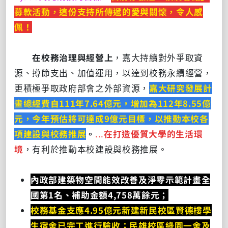
募款活動，這份支持所傳遞的愛與關懷，令人感
佩！
在校務治理與經營上
，嘉大持續對外爭取資
源、撙節支出、加值運用，以達到校務永續經營，
更積極爭取政府部會之外部資源，
嘉大研究發展計
畫總經費自111年7.64億元，增加為112年8.55億
元，今年預估將可達成9億元目標，以推動本校各
項建設與校務推展
。
...
在打造優質大學的生活環
境
，有利於推動本校建設與校務推展。
內政部建築物空間能效改善及淨零示範計畫全
國第1名、補助金額4,758萬餘元；
校務基金支應4.95億元新建新民校區賢德樓學
生宿舍已完工進行驗收；民雄校區綠園一舍及