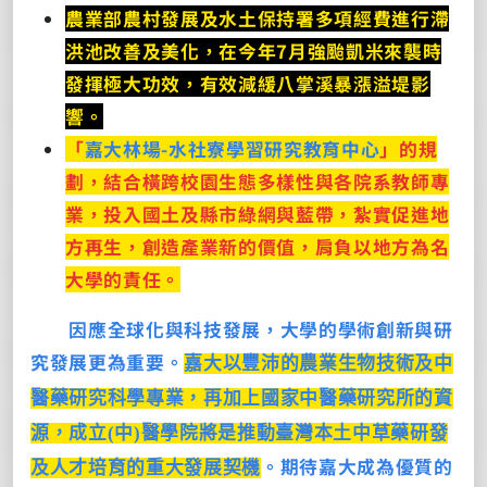
農業部農村發展及水土保持署多項經費進行滯
洪池改善及美化，在今年7月強颱凱米來襲時
發揮極大功效，有效減緩八掌溪暴漲溢堤影
響。
「
嘉大林場-水社寮學習研究教育中心
」的規
劃，結合橫跨校園生態多樣性與各院系教師專
業，投入國土及縣市綠網與藍帶，紮實促進地
方再生，創造產業新的價值，肩負以地方為名
大學的責任。
因應全球化與科技發展，大學的學術創新與研
究發展更為重要。
嘉大以豐沛的農業生物技術及中
醫藥研究科學專業，再加上國家中醫藥研究所的資
源，成立(中)醫學院將是推動臺灣本土中草藥研發
。期待嘉大成為優質的
及人才培育的重大發展契機