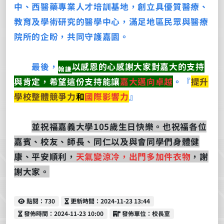
中、西醫藥專業人才培訓基地，創立具優質醫療、
教育及學術研究的醫學中心，滿足地區民眾與醫療
院所的企盼，共同守護嘉園。
最後，
以感恩的心感謝大家對嘉大的支持
翰謙
與肯
定，希望這份支持能讓
嘉大邁向卓越
。『
提升
學校整體競爭力
和
國際影響力
』
並祝福嘉義大學105歲生日快樂。也祝福各位
嘉賓、校友、師長、同仁以及與會同學們身體健
康、平安順利，
天氣變涼冷，出門多加件衣物
，謝
謝大家。
點閱
更新時間
點閱：730
更新時間：2024-11-23 13:44
發佈時間
發佈單位
發佈時間：2024-11-23 10:00
發佈單位：校長室