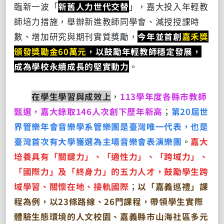
臨新一波「
新舊人力世代交替
」，嘉大投入年輕教
師培力措施，舉辦新進教師同學會、減授授課時
數、增加研究與期刊實質獎勵，
今年並首創
嘉禾獎
頒發獎勵金60萬元
，以鼓勵年輕教師穩定發展，
成為學校永續成長的堅實動力
。
在學生學習與成效上
，
113學年度各縣市教師
甄選，嘉大錄取146人次創下歷年新高
；
第20屆世
界管樂年會音樂學系管樂團是臺灣唯一代表，也是
臺灣首次有大學獲選為主場音樂會表演樂團
。
嘉大
培養具有「關鍵力」、「適性力」、「跨域力」、
「國際力」及「終身力」的五力人才，鼓勵學生跨
域學習、關懷在地、接軌國際
；
以「嘉義巡禮」課
程為例，以23條路線、26門課程，帶領學生實際
體驗生態環境的人文校園、嘉義縣市山海社區多元