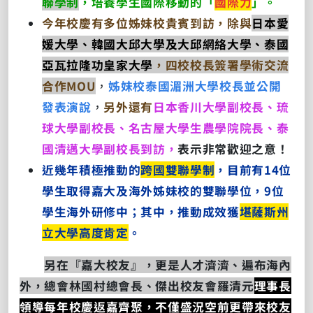
聯學制
，培養學生國際移動的「
國際力
」。
今年校慶有多位姊妹校貴賓到訪，除與
日本愛
媛大學、韓國大邱大學及大邱網絡大學、泰國
亞瓦拉隆功皇家大學
，四校校長簽署學術交流
合作MOU
，
姊妹校泰國湄洲大學校長並公開
發表演說
，
另外還有
日本香川大學副校長、琉
球大學副校長、名古屋大學生農學院院長、泰
國清邁大學副校長到訪，
表示非常歡迎之意！
近幾年積極推動的
跨國雙聯學制
，目前有14位
學生取得嘉大及海外姊妹校的雙聯學位，9位
學生海外研修中；其中，推動成效獲
堪薩斯州
立大學高度肯定
。
另在『嘉大校友』，更是人才濟濟、遍布海內
外，總會林國村總會長、傑出校友會羅清元
理事長
領導每年校慶返嘉齊聚，不僅盛況空前更帶來校友