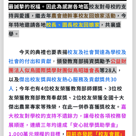
最誠摯的祝福。因此為感謝各地區
校友對母校的支
持與愛護，繼去年
農會總幹事校友回娘家活動
，今
年特地邀請各地
校長、園長校友回娘家
，共襄盛
舉。
今天的典禮也要表揚
校友及社會賢達為學校及
社會的付出和貢獻
，
頒發教育部捐資獎勵予
公益財
團法人似鳥國際獎學財團似鳥昭雄會長
等28人
，
以及
傑出校友獎與校友熱心服務及貢獻獎共30
人
；今年也有4位校友榮獲教育部師鐸獎、3位校
友榮獲教育部教育奉獻獎、2位校友榮獲全國十大
傑出農業專家等殊榮，在此一併恭喜獲獎校友。
嘉
大校友對學校的支持不遺餘力，讓母校各項校務發
展順遂，連續三年均達成「安心就學獎助學金」
1,000萬元規模的目標
，
日前亦發起「校友會館」