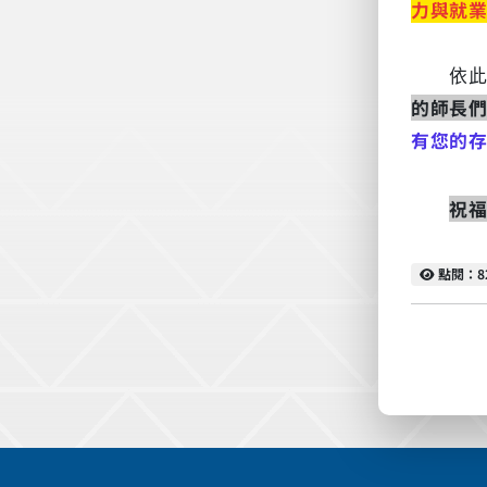
力與就
依此
的師長
有您的
祝
點閱
點閱：8