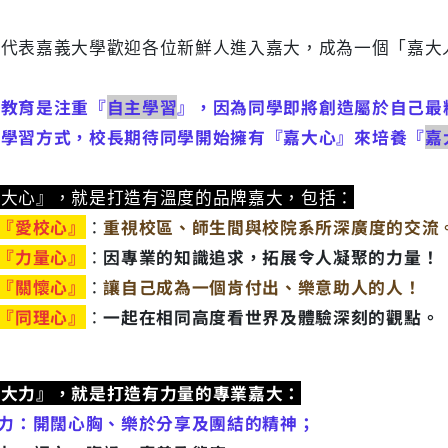
表嘉義大學歡迎各位新鮮人進入嘉大，成為一個「嘉大
學教育是注重『
自主學習
』，因為同學即將創造屬於自己最
的學習方式，校長期待同學開始擁有『嘉大心』來培養『
嘉
嘉大心』，就是打造有溫度的品牌嘉大，包括：
『愛校心』
：
重視校區、師生間與
校院系所深廣度的交流
『力量心』
：
因專業的知識追求，拓展令人凝聚的力量！
『關懷心』
：
讓自己成為一個肯付出、樂意助人的人！
『同理心』
：
一起在相同高度看世界及體驗深刻的觀點。
嘉大力』，就是打造有力量的專業嘉大：
力：開闊心胸、樂於分享及團結的精神；