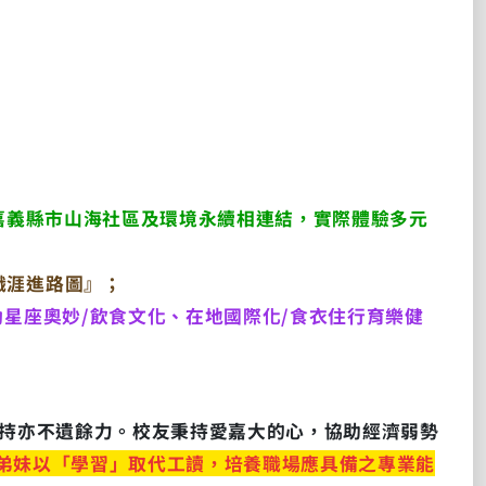
出教室與嘉義縣市山海社區及環境永續相連結，實際體驗多元
職涯進路圖』；
動星座奧妙/飲食文化、在地國際化/食衣住行育樂健
支持亦不遺餘力。校友秉持愛嘉大的心，協助經濟弱勢
弟妹以「學習」取代工讀，培養職場應具備之專業能