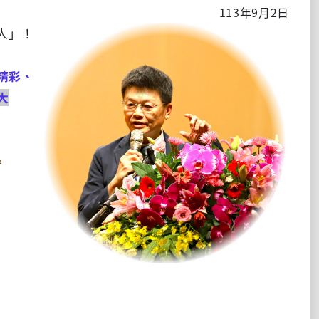
113年9月2日
人」！
精彩、
大
。