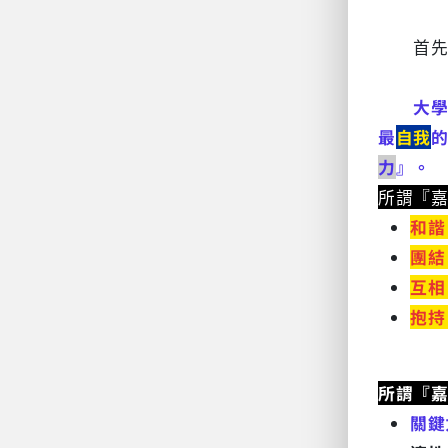
首先代
大
最
自我
力
』。
所謂『
和諧
團結
互相
抱持
所謂『
關鍵