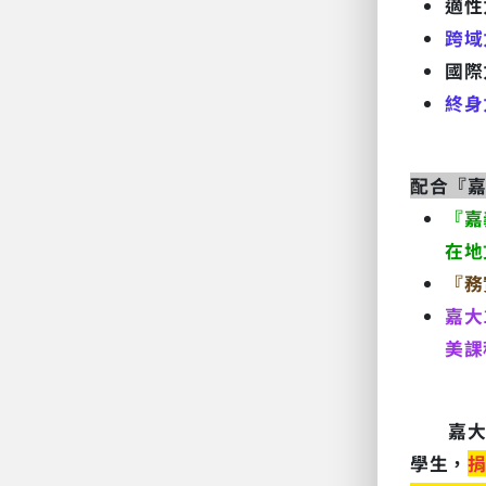
適性
跨域
國際
終身
配合『
『嘉
在地
『務
嘉大
美課
嘉
學生，