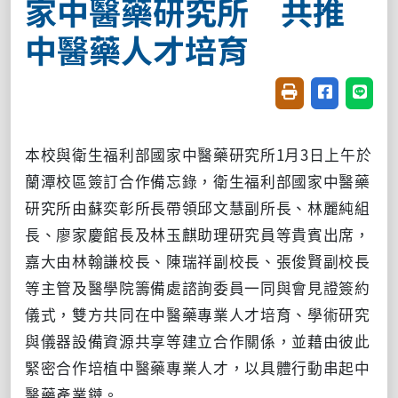
家中醫藥研究所 共推
中醫藥人才培育
友善列印(開新視窗
分享至臉書(
分享至
本校與衛生福利部國家中醫藥研究所1月3日上午於
蘭潭校區簽訂合作備忘錄，衛生福利部國家中醫藥
研究所由蘇奕彰所長帶領邱文慧副所長、林麗純組
長、廖家慶館長及林玉麒助理研究員等貴賓出席，
嘉大由林翰謙校長、陳瑞祥副校長、張俊賢副校長
等主管及醫學院籌備處諮詢委員一同與會見證簽約
儀式，雙方共同在中醫藥專業人才培育、學術研究
與儀器設備資源共享等建立合作關係，並藉由彼此
緊密合作培植中醫藥專業人才，以具體行動串起中
醫藥產業鏈。