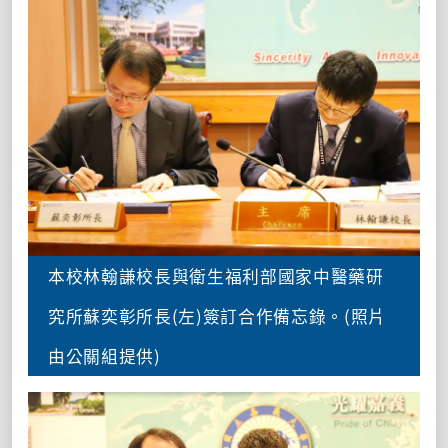
本校林翰謙校長與衛生福利部國家中醫藥研
究所蘇奕彰所長(左)簽訂合作備忘錄。(照片
由公關組提供)