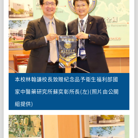
本校林翰謙校長致贈紀念品予衛生福利部國
家中醫藥研究所蘇奕彰所長(左)(照片由公關
組提供)