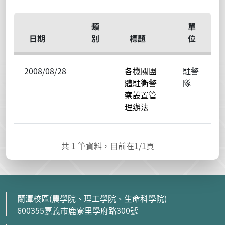
類
單
日期
別
標題
位
2008/08/28
各機關團
駐警
體駐衛警
隊
察設置管
理辦法
共
1
筆資料，目前在
1
/1頁
蘭潭校區(農學院、理工學院、生命科學院)
600355嘉義市鹿寮里學府路300號