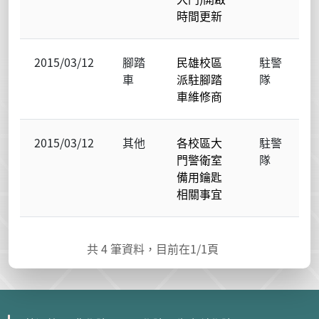
時間更新
2015/03/12
腳踏
民雄校區
駐警
車
派駐腳踏
隊
車維修商
2015/03/12
其他
各校區大
駐警
門警衛室
隊
備用鑰匙
相關事宜
共
4
筆資料，目前在
1
/1頁