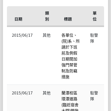
類
單
日期
別
標題
位
2015/06/17
其他
各單位、
駐警
(院)系、所
隊
請於下班
前及例假
日期間加
強門禁管
制及防竊
措施
2015/06/17
其他
蘭潭校區
駐警
環潭道路
隊
(臨近宿舍
大門)開啟