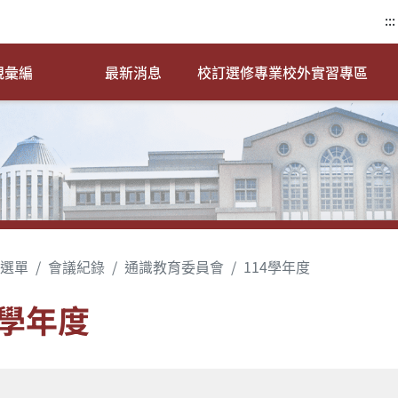
:::
規彙編
最新消息
校訂選修專業校外實習專區
選單
會議紀錄
通識教育委員會
114學年度
4學年度