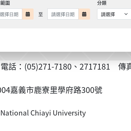
期範圍
分類
日期範圍結束
至
日期範圍開始
日期範圍結束
5)271-7180、2717181 傳真：(
tw 60004嘉義市鹿寮里學府路300號
onal Chiayi University