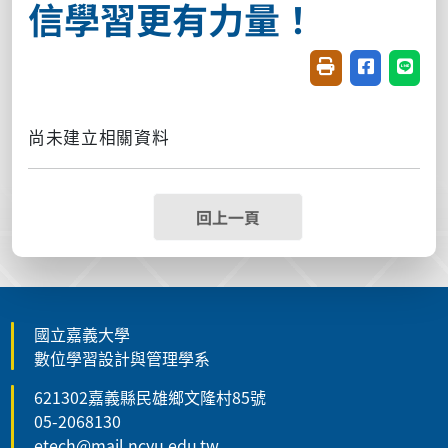
信學習更有力量！
友善列印(開新視窗
分享至臉書(
分享至
尚未建立相關資料
回上一頁
國立嘉義大學
數位學習設計與管理學系
621302嘉義縣民雄鄉文隆村85號
05-2068130
etech@mail.ncyu.edu.tw