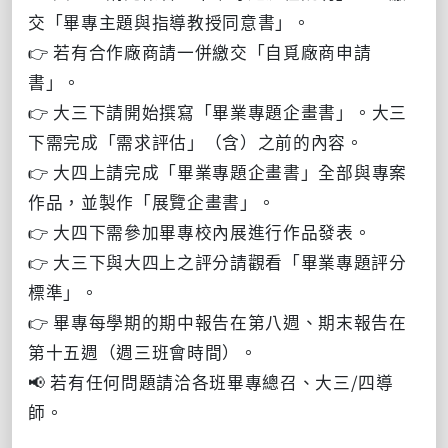
交「畢專主題與指導教授同意書」。
👉
若有合作廠商請一併繳交「自覓廠商申請
書」。
👉 大三下請開始撰寫
「
畢業專題企畫書
」
。大三
下需完成
「
需求評估
」（含）之前的內容
。
👉 大四上請完成
「畢業專題
企畫書
」全部
與專案
作品，並製作
「
展覽企畫書
」
。
👉 大四下需參加畢專校內展進行
作品發表。
👉
大三下與大四上之評分請觀看
「
畢業專題評分
標準
」
。
👉 畢專每學期的期中報告在第八週、期末報告在
第十五週（週三班會時間
）
。
📢 若有任何問題請洽各班畢專總召、大三/四導
師。