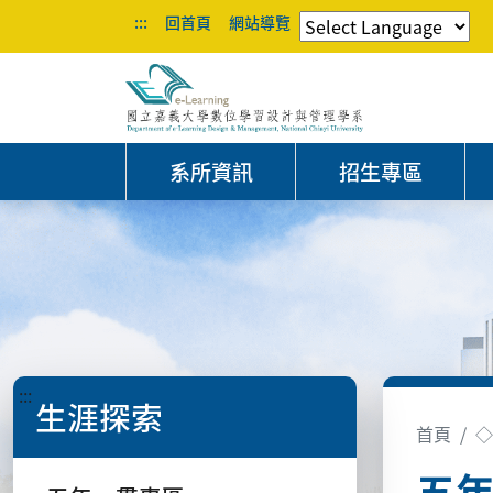
:::
回首頁
網站導覽
系所資訊
招生專區
:::
生涯探索
首頁
◇
五