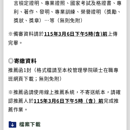
言檢定證明、專業證照、國家考試及格證書、專
利、著作、發明、專業訓練、榮譽證明（獎勵、
獎狀、獎章）…等（無則免附）
※備審資料請於
115年3月6日
下午5時(含)前
上傳
完畢。
◎
寄繳資料
推薦函
1
封（格式檔請至本校管理學院碩士在職專
班網頁下載；無則免附）
※推薦函請使用線上推薦系統，不寄送紙本，請確
認推薦人於
115年3月6日下午5時（含）前
完成推
薦作業。
檔案下載