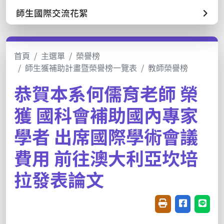
師生國際交流花絮
首頁
主選單
榮譽榜
師生獲補助計畫暨榮譽榜一覽表
教師榮譽榜
恭賀本系何儒育老師 榮
獲 國科會補助國內專家
學者 出席國際學術會議
費用 前往澳大利亞坎培
拉發表論文
友善列印(開新視窗
分享至臉書(
分享至