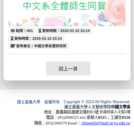
點閱
更新時間
點閱：441
更新時間：2026-02-10 10:14
發佈時間
發佈時間：2026-02-10 10:14
發佈單位
發佈單位：中國文學系暨研究所
回上一頁
國立嘉義大學 版權所有 Copyright © 2023 All Rights Reserved.
國立嘉義大學人文藝術學院
中國文學系
地址：嘉義縣民雄鄉文隆村
85
號
民雄校區人文館
4
樓
ext
電話：
(05)2068525
承辦人
8525
；工讀生
8526
傳真：
(05)2266570
Email
：
chineselit@mail.ncyu.edu.tw