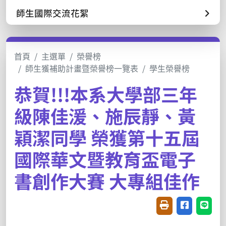
師生國際交流花絮
首頁
主選單
榮譽榜
師生獲補助計畫暨榮譽榜一覽表
學生榮譽榜
恭賀!!!本系大學部三年
級陳佳湲、施辰靜、黃
穎潔同學 榮獲第十五屆
國際華文暨教育盃電子
書創作大賽 大專組佳作
友善列印(開新視窗
分享至臉書(
分享至