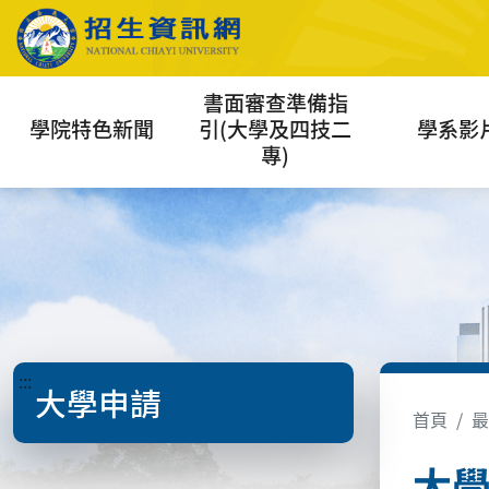
書面審查準備指
學院特色新聞
引(大學及四技二
學系影
專)
:::
大學申請
首頁
最
大