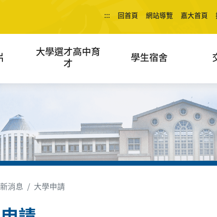
:::
回首頁
網站導覽
嘉大首頁
大學選才高中育
片
學生宿舍
才
新消息
大學申請
學申請