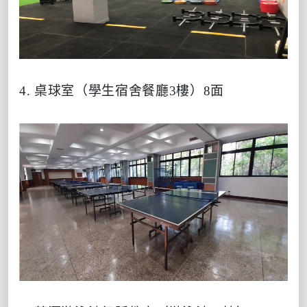
4. 桌球室（學生宿舍餐廳3樓）8面