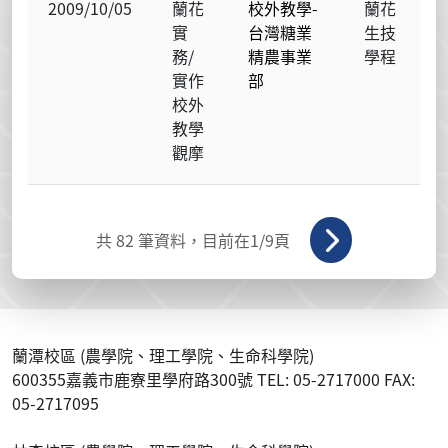
2009/10/05
蘭花
校外教學-
蘭花
實
台灣糖業
生技
務/
精農事業
學程
實作
部
校外
教學
觀摩
共
82
筆資料，目前在
1
/9頁
蘭潭校區 (農學院、理工學院、生命科學院)
600355嘉義市鹿寮里學府路300號 TEL: 05-2717000 FAX:
05-2717095