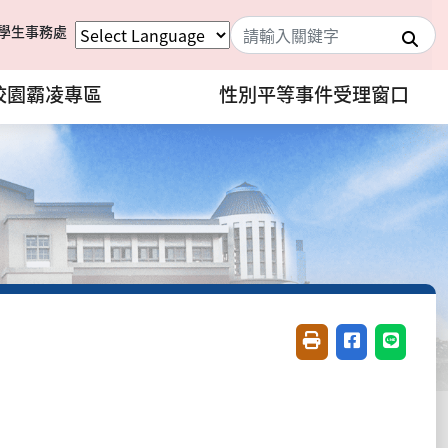
學生事務處
搜
校園霸凌專區
性別平等事件受理窗口
友善列印(開新視窗)
分享至臉書(開
分享至 L