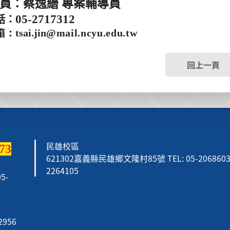
員：蔡逸縉 專案輔導員
05-2717312
話：
tsai.jin
@mail.ncyu.edu.tw
回上一頁
民雄校區
73
621302嘉義縣民雄鄉文隆村85號 TEL: 05-2068603 F
2264105
5-
2956