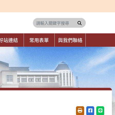
搜尋
好站連結
常用表單
與我們聯絡
友善列印(開新視窗)
分享至臉書(開
分享至 L