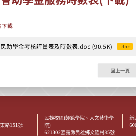
案下載
民助學金考核評量表及時數表.doc (90.5K)
.doc
回上一頁
民雄校區(師範學院、人文藝術學
新
森東路151號
院)
6
621302嘉義縣民雄鄉文隆村85號