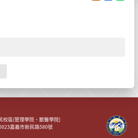
民校區(管理學院、獸醫學院)
00023嘉義市新民路580號