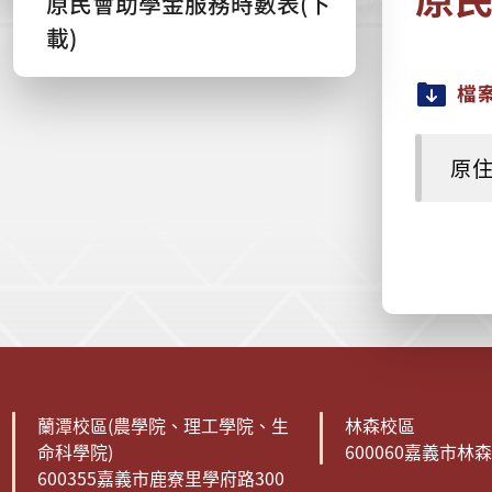
原民會助學金服務時數表(下
載)
檔
原住
:::
蘭潭校區(農學院、理工學院、生
林森校區
命科學院)
600060嘉義市林
600355嘉義市鹿寮里學府路300