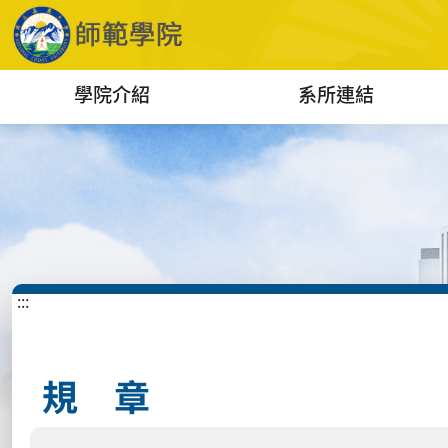
學院介紹
系所連結
:::
規 章