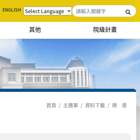
ENGLISH
搜
其他
院級計畫
首頁
主選單
資料下載
規 章