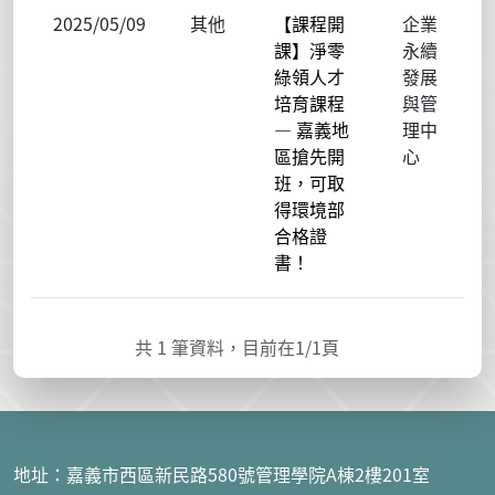
2025/05/09
其他
【課程開
企業
課】淨零
永續
綠領人才
發展
培育課程
與管
— 嘉義地
理中
區搶先開
心
班，可取
得環境部
合格證
書！
共
1
筆資料，目前在
1
/1頁
地址：嘉義市西區新民路
580
號管理學院
A
棟2樓201室