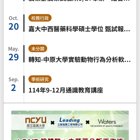
Oct.
校務行政
20
嘉大中西醫藥科學碩士學位 甄試報名10/29截止
May.
未分類
29
轉知-中原大學實驗動物行為分析軟硬體研發成果發表會訊息
Sep.
學術研究
2
114年9-12月通識教育講座
農業部農業試驗所3/27舉辦「結合模
表型分析：解析高產與穩定產量的生