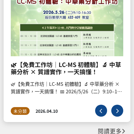
制」專題演講，歡迎踴躍報名參加
受文者：國立嘉義大學生命科學院 發文日期：
國115年3月17日 發文字號：農試源字第115353
號 速別：最速件 密等及解密條件或保密期限：
件：如文 ( 德國洪堡大學陳祖威教授專題演講_海
未分類
2026.03.18
df ) 主旨：敬邀參加於本( 115) 年3月27日舉
合模型與表型分 析：解析高產與穩定產量的生
制」專題演講，敬請派 員參加並協助公告周知
照。 說明： 一、本次專題演講特邀德國柏林
🔬 中草
作物與動物學系陳祖威教授主講。 二、演講時間
5年3月27日( 星期五) 上午10：00至12：00。
講地點：本所行政大樓三樓大禮堂。 四、本活
藥分析 ×
上報名，請逕自至報名網址https://reurl.cc/O6
10–16:
完成報名，報名期間自即日起至115年3月23日(
一) 中午12時止。 五、為配合政府節能減碳宣
程參與可拿
應環保政策，敬請出席者自行攜帶環保杯。
閱讀更多