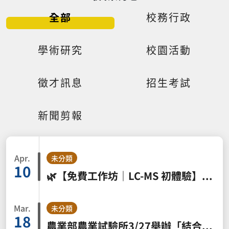
全部
校務行政
學術研究
校園活動
徵才訊息
招生考試
新聞剪報
Apr.
未分類
10
🌿【免費工作坊｜LC-MS 初體驗】🔬 中草藥分析 × 質譜實作，一天搞懂！
Mar.
未分類
18
農業部農業試驗所3/27舉辦「結合模型與表型分析：解析高產與穩定產量的生理機制」專題演講，歡迎踴躍報名參加