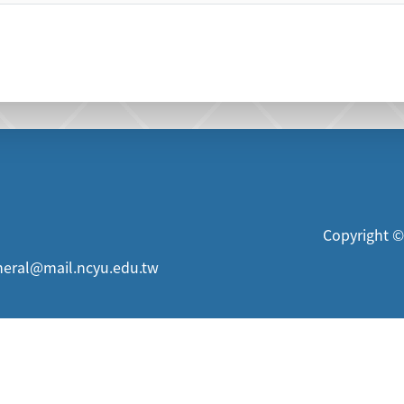
Copyright ©
neral@mail.ncyu.edu.tw