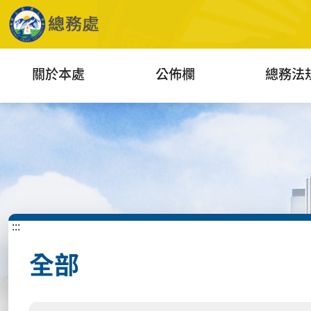
關於本處
公佈欄
總務法
:::
全部