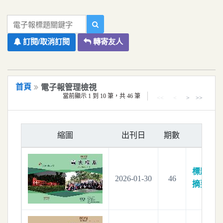
移到主要內容
國立嘉義大學電子報系統
電子報標題關鍵字
訂閱/取消訂閱
轉寄友人
首頁
電子報管理檢視
當前顯示 1 到 10 筆，共 46 筆
<<
<
>
>>
縮圖
出刊日
期數
標題：
嘉
2026-01-30
46
摘要：