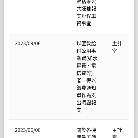
票搭乘公
共運輸報
支短程車
資事宜
2023/09/06
以匯款給
主計
付公用事
室
業費(如水
電費、電
信費等)
者，得以
繳費通知
單作為支
出憑證報
支
2023/06/08
關於各機
主計
關員工使
室