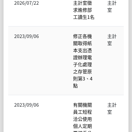
2026/07/22
主計室徵
主計
求進修部
室
工讀生1名
2023/09/06
修正各機
主計
關取得紙
室
本支出憑
證辦理電
子化處理
之存管原
則第3、4
點
2023/09/06
有關機關
主計
員工短程
室
洽公使用
個人定期