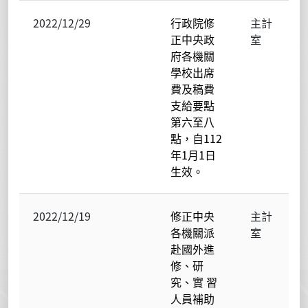
2022/12/29
行政院修
主計
正中央政
室
府各機關
學校出席
費及稿費
支給要點
第六至八
點，自112
年1月1日
生效。
2022/12/19
修正中央
主計
各機關派
室
赴國外進
修、研
究、實 習
人員補助